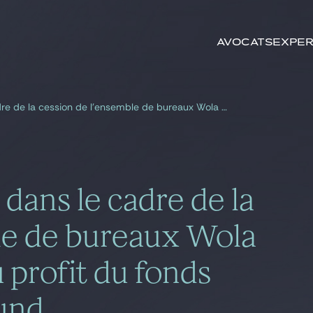
Rechercher par
mots-clés
Avocats
Exper
Gide conseille Hines dans le cadre de la cession de l’ensemble de bureaux Wola Center à Varsovie au profit du fonds Trigea Real Estate Fund
 dans le cadre de la
le de bureaux Wola
 profit du fonds
Fund