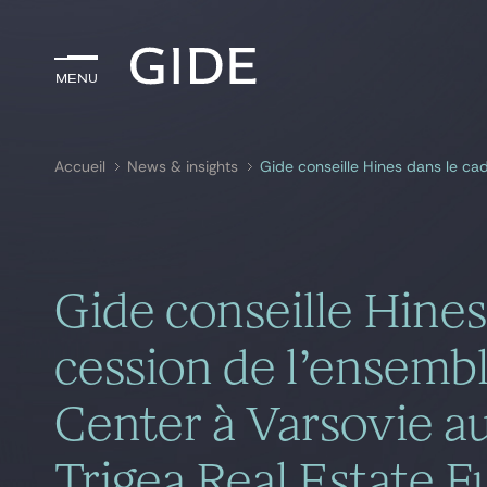
Menu
Menu
Accueil
News & insights
Rechercher par
mots-clés
Gide conseille Hines
cession de l’ensemb
Center à Varsovie au
Trigea Real Estate 