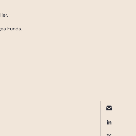
ier.
gea Funds.