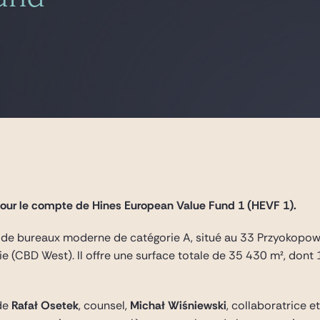
 pour le compte de Hines European Value Fund 1 (HEVF 1).
de bureaux moderne de catégorie A, situé au 33 Przyokopowa 
vie (CBD West). Il offre une surface totale de 35 430 m², don
de
Rafał Osetek
, counsel,
Michał Wiśniewski
, collaboratrice e