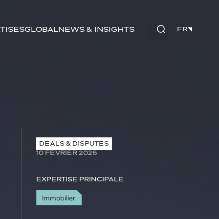
tises
Global
News & insights
FR
FR
DEALS & DISPUTES
10 FÉVRIER 2026
Expertise principale
Immobilier