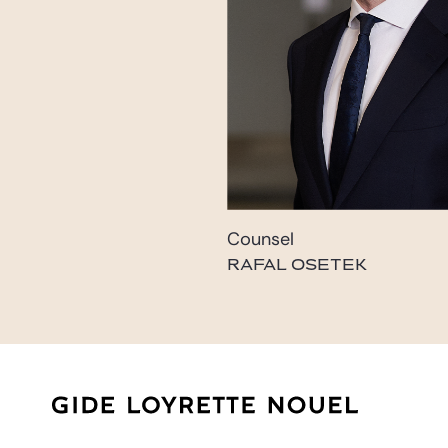
Counsel
RAFAL OSETEK
rafal.osetek@gide.com