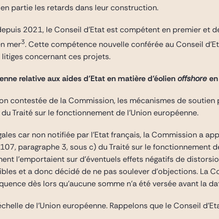
 en partie les retards dans leur construction.
e depuis 2021, le Conseil d’Etat est compétent en premier et de
3
en mer
. Cette compétence nouvelle conférée au Conseil d’Et
litiges concernant ces projets.
nne relative aux aides d’Etat en matière d’éolien
offshore
en
ion contestée de la Commission, les mécanismes de soutien p
, du Traité sur le fonctionnement de l’Union européenne.
gales car non notifiée par l’Etat français, la Commission a ap
le 107, paragraphe 3, sous c) du Traité sur le fonctionnement 
ement l’emportaient sur d’éventuels effets négatifs de distor
bles et a donc décidé de ne pas soulever d’objections. La C
uence dès lors qu’aucune somme n’a été versée avant la date
’échelle de l’Union européenne. Rappelons que le Conseil d’Et