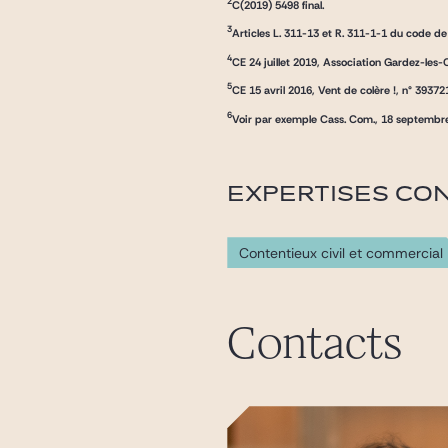
2
C(2019) 5498 final.
3
Articles L. 311-13 et R. 311-1-1 du code de
4
CE 24 juillet 2019, Association Gardez-le
5
CE 15 avril 2016, Vent de colère !, n° 39372
6
Voir par exemple Cass. Com., 18 septembr
EXPERTISES CO
Contentieux civil et commercial
Contacts