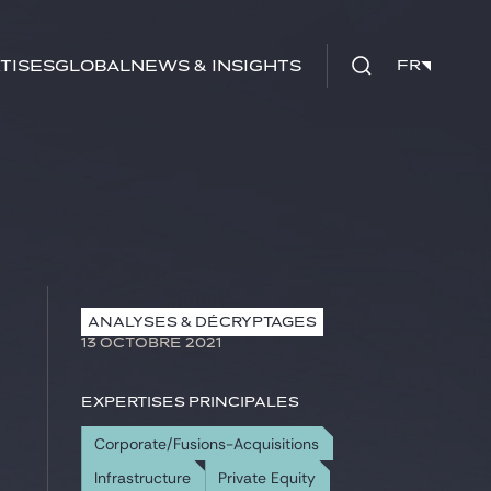
tises
Global
News & insights
FR
FR
ANALYSES & DÉCRYPTAGES
13 OCTOBRE 2021
Expertises principales
Corporate/Fusions-Acquisitions
Infrastructure
Private Equity