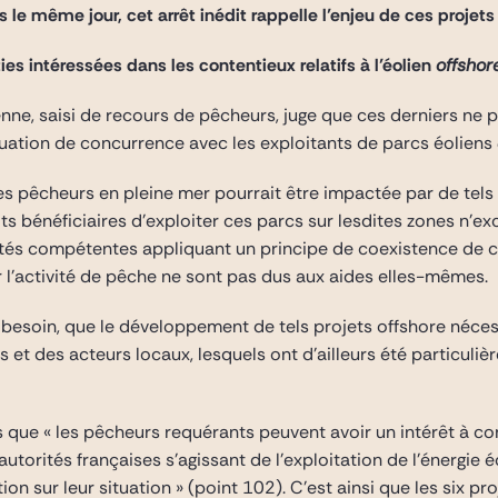
le même jour, cet arrêt inédit rappelle l’enjeu de ces projets
ies intéressées dans les contentieux relatifs à l’éolien
offsho
enne, saisi de recours de pêcheurs, juge que ces derniers ne 
ituation de concurrence avec les exploitants de parcs éoliens
s pêcheurs en pleine mer pourrait être impactée par de tels p
ts bénéficiaires d’exploiter ces parcs sur lesdites zones n’ex
rités compétentes appliquant un principe de coexistence de ces
r l’activité de pêche ne sont pas dus aux aides elles-mêmes.
ait besoin, que le développement de tels projets offshore néce
t des acteurs locaux, lesquels ont d’ailleurs été particulièr
rs que « les pêcheurs requérants peuvent avoir un intérêt à co
 autorités françaises s’agissant de l’exploitation de l’énergie
ion sur leur situation » (point 102). C’est ainsi que les six pro