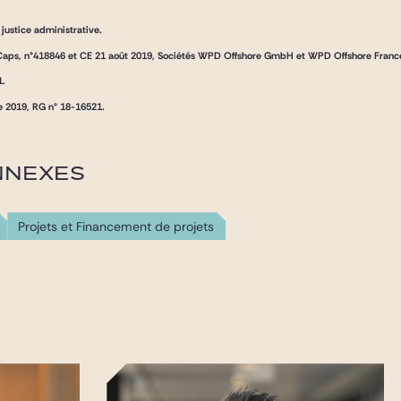
 justice administrative.
s-Caps, n°418846 et CE 21 août 2019, Sociétés WPD Offshore GmbH et WPD Offshore Franc
1.
e 2019, RG n° 18-16521.
NNEXES
Projets et Financement de projets