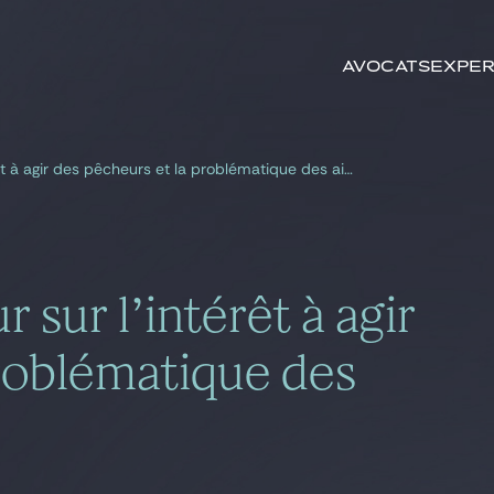
Rechercher par
mots-clés
Avocats
Exper
Eolien en mer : retour sur l’intérêt à agir des pêcheurs et la problématique des aides d’Etat
 sur l’intérêt à agir
problématique des