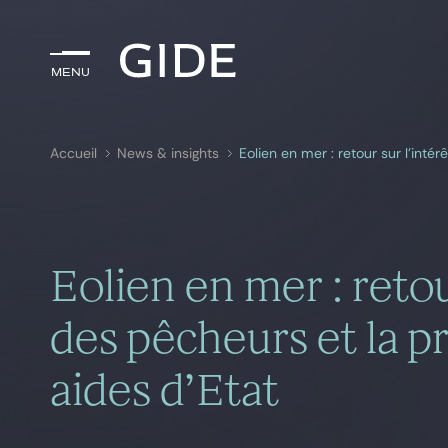
Menu
Menu
Accueil
News & insights
Rechercher par
mots-clés
Eolien en mer : retour
des pêcheurs et la 
aides d’Etat