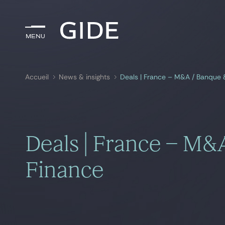
Menu
Menu
Accueil
News & insights
Deals | France – M&A / Banque 
Rechercher par
mots-clés
Deals | France – M&
Finance