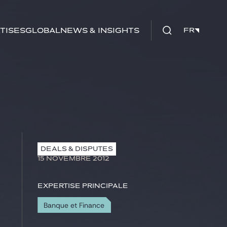
tises
Global
News & insights
FR
FR
DEALS & DISPUTES
15 NOVEMBRE 2012
Expertise principale
Banque et Finance