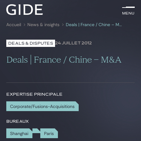
FR
Menu
Menu
Accueil
News & insights
Deals | France / Chine – M&A
Rechercher par
mots-clés
24 JUILLET 2012
DEALS & DISPUTES
Avocats
Deals | France / Chine – M&A
Expertises
Global
News & insights
EXPERTISE PRINCIPALE
Corporate/Fusions-Acquisitions
Notre cabinet
BUREAUX
Carrière
Shanghai
Paris