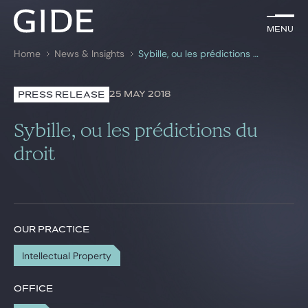
EN
Menu
Menu
Home
News & Insights
Sybille, ou les prédictions du droit
Search by
keywords
25 MAY 2018
PRESS RELEASE
Lawyers
Sybille, ou les prédictions du
Practices
droit
Global
News & Insights
OUR PRACTICE
Intellectual Property
Our firm
Career
OFFICE