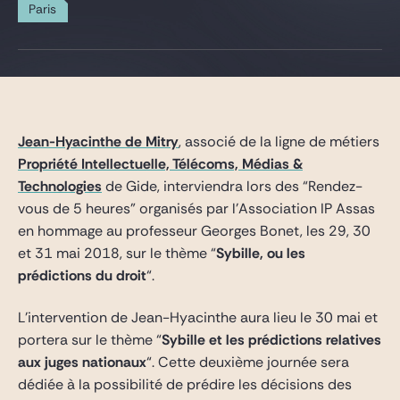
Gide Pro Bono and CSR
Paris
Blog Real Estate
Contact
Jean-Hyacinthe de Mitry
, associé de la ligne de métiers
Propriété Intellectuelle, Télécoms, Médias &
Technologies
de Gide, interviendra lors des “Rendez-
vous de 5 heures” organisés par l’Association IP Assas
en hommage au professeur Georges Bonet, les 29, 30
et 31 mai 2018, sur le thème “
Sybille, ou les
prédictions du droit
“.
L’intervention de Jean-Hyacinthe aura lieu le 30 mai et
portera sur le thème “
Sybille et les prédictions relatives
aux juges nationaux
“. Cette deuxième journée sera
dédiée à la possibilité de prédire les décisions des