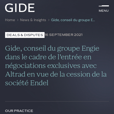
EN
Menu
Menu
Home
News & Insights
Gide, conseil du groupe Engie dans le cadre de l’entrée en négociations exclusives avec Altrad en vue de la cession de la société Endel
Search by
keywords
16 SEPTEMBER 2021
DEALS & DISPUTES
Lawyers
Gide, conseil du groupe Engie
Practices
dans le cadre de l’entrée en
négociations exclusives avec
Global
Altrad en vue de la cession de la
News & Insights
société Endel
Our firm
Career
OUR PRACTICE