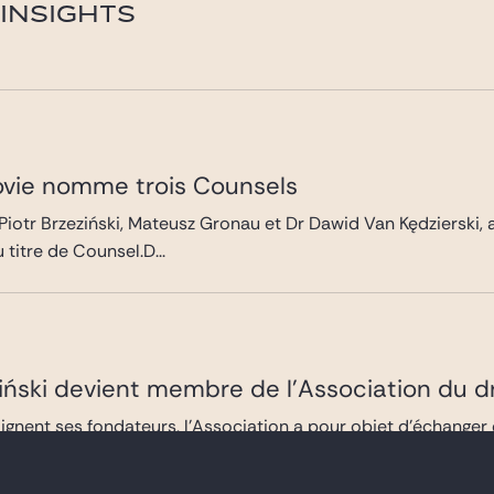
INSIGHTS
ovie nomme trois Counsels
r Piotr Brzeziński, Mateusz Gronau et Dr Dawid Van Kędzierski
titre de Counsel.D...
ziński devient membre de l’Association du 
gnent ses fondateurs, l’Association a pour objet d’échanger et
 en utilisant les me...