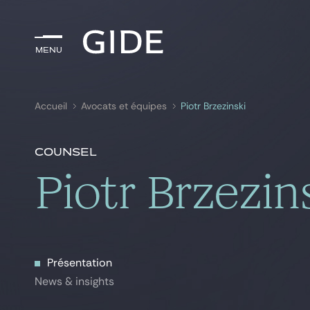
Menu
Menu
Accueil
Avocats et équipes
Piotr Brzezinski
Rechercher par
mots-clés
Counsel
Piotr Brzezin
Présentation
Présentation
News & insights
News & insights