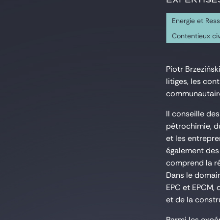
Energie et Res
Contentieux ci
Piotr Brzezińsk
litiges, les co
communautaire,
Il conseille de
pétrochimie, du
et les entrepr
également des 
comprend la réa
Dans le domain
EPC et EPCM, d
et de la constr
Parmi les expér