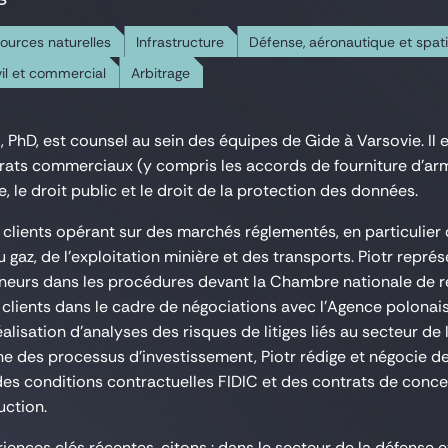
sources naturelles
Infrastructure
Défense, aéronautique et spati
vil et commercial
Arbitrage
i, PhD, est counsel au sein des équipes de Gide à Varsovie. Il
ntrats commerciaux (y compris les accords de fourniture d'armes
 le droit public et le droit de la protection des données.
s clients opérant sur des marchés réglementés, en particulier 
 gaz, de l'exploitation minière et des transports. Piotr représ
eneurs dans les procédures devant la Chambre nationale de rec
clients dans le cadre de négociations avec l'Agence polonai
lisation d'analyses des risques de litiges liés au secteur de 
e des processus d'investissement, Piotr rédige et négocie d
es conditions contractuelles FIDIC et des contrats de concep
uction.
iences clés récentes, citons : dans le secteur de la défense et