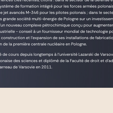
système de formation intégré pour les forces armées polonaise
e jet avancés M-346 pour les pilotes polonais ; dans le secte
lus grande société multi-énergie de Pologne sur un investissem
'un nouveau complexe pétrochimique conçu pour augmenter l
ustrielle - conseil à un fournisseur mondial de technologie p
la construction et l'expansion de ses installations de fabricati
n de la première centrale nucléaire en Pologne.
é de cours depuis longtemps à l'université Lazarski de Varsovie
naise des sciences et diplômé de la Faculté de droit et d'admi
arreau de Varsovie en 2011.