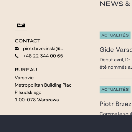
NEWS & 
ACTUALITÉS
CONTACT
CONTACT
Gide Vars
piotr.brzezinski@gide.com
piotr.brzezinski@gide.com
+48 22 344 00 65
+48 22 344 00 65
Début avril, D
été nommés au 
BUREAU
BUREAU
Varsovie
Varsovie
Metropolitan Building Plac
Metropolitan Building Plac
ACTUALITÉS
Pilsudskiego
Pilsudskiego
1 00-078 Warszawa
1 00-078 Warszawa
Piotr Brze
Comme le souli
marchés publics