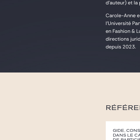
d'auteur) et la
Carole-Anne es
l'Université Pa
en Fashion & L
directions jur
depuis 2023.
RÉFÉRE
Gide, con
dans le c