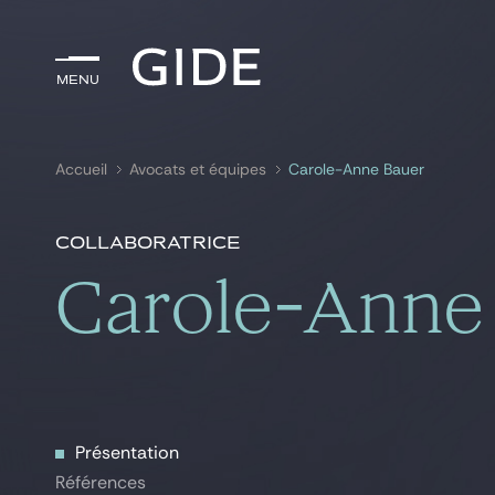
Menu
Menu
Accueil
Avocats et équipes
Carole-Anne Bauer
Rechercher par
mots-clés
Collaboratrice
Carole-Anne
Présentation
Présentation
Références
Références