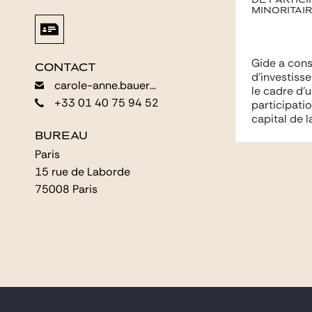
de partici
minoritaire
Gide a cons
CONTACT
CONTACT
d’investiss
carole-anne.bauer@gide.com
carole-anne.bauer@gide.com
le cadre d’
+33 01 40 75 94 52
+33 01 40 75 94 52
participati
capital de la
BUREAU
BUREAU
Paris
Paris
15 rue de Laborde
15 rue de Laborde
75008 Paris
75008 Paris