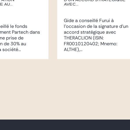
pation
d’un accord stratégique
 au...
avec...
Gide a conseillé Furui à
eillé le fonds
l’occasion de la signature d’un
ement Partech dans
accord stratégique avec
une prise de
THERACLION (ISIN:
on de 30% au
FR0010120402; Mnemo:
 société...
ALTHE),...