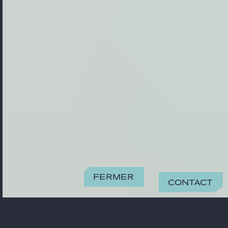
Fermer
Contact