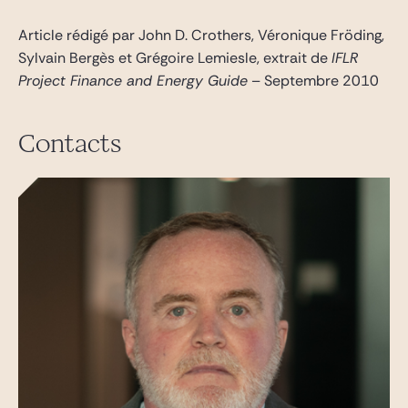
Gide Pro Bono et RSE
Article rédigé par John D. Crothers,
Véronique Fröding,
Blog Real Estate
Sylvain Bergès et Grégoire Lemiesle, extrait de
IFLR
Contact
Project Finance and Energy Guide
– Septembre 2010
Contacts