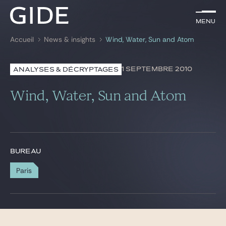
FR
Menu
Menu
Accueil
News & insights
Wind, Water, Sun and Atom
Rechercher par
mots-clés
1 SEPTEMBRE 2010
ANALYSES & DÉCRYPTAGES
Avocats
Wind, Water, Sun and Atom
Expertises
Global
News & insights
BUREAU
Paris
Notre cabinet
Carrière