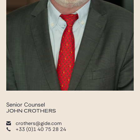
Senior Counsel
JOHN CROTHERS
crothers@gide.com
+33 (0)1 40 75 28 24