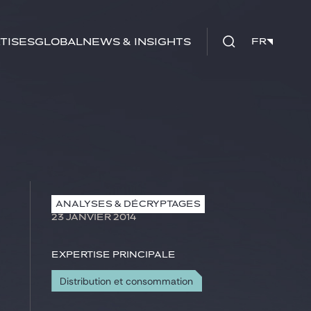
tises
Global
News & insights
FR
FR
ANALYSES & DÉCRYPTAGES
23 JANVIER 2014
Expertise principale
Distribution et consommation