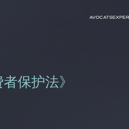
Rechercher par
mots-clés
Avocats
Exper
消费者保护法》