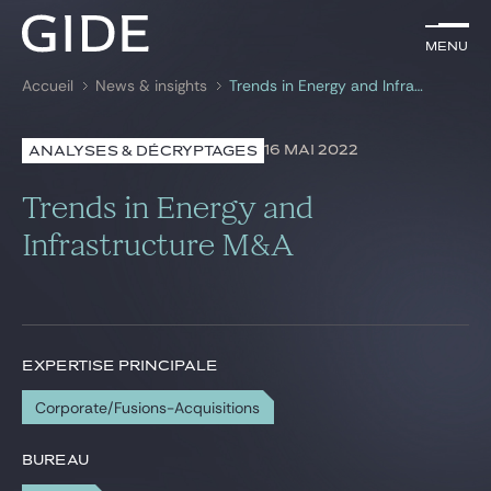
FR
Menu
Menu
Accueil
News & insights
Trends in Energy and Infrastructure M&A
Rechercher par
mots-clés
16 MAI 2022
ANALYSES & DÉCRYPTAGES
Avocats
Trends in Energy and
Expertises
Infrastructure M&A
Global
News & insights
EXPERTISE PRINCIPALE
Corporate/Fusions-Acquisitions
Notre cabinet
Carrière
BUREAU