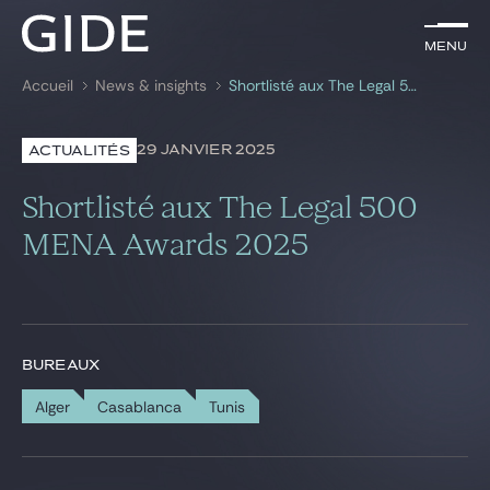
FR
Menu
Menu
Accueil
News & insights
Shortlisté aux The Legal 500 MENA Awards 2025
Rechercher par
mots-clés
29 JANVIER 2025
ACTUALITÉS
Avocats
Shortlisté aux The Legal 500
Expertises
MENA Awards 2025
Global
News & insights
BUREAUX
Alger
Casablanca
Tunis
Notre cabinet
Carrière