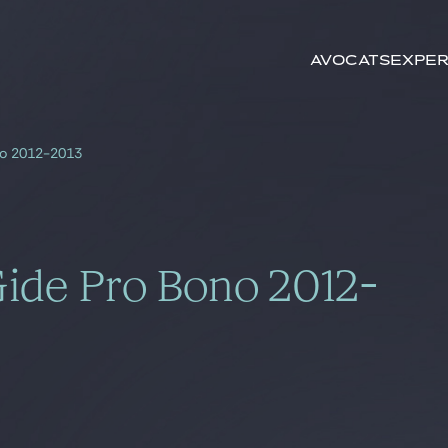
Rechercher par
mots-clés
Avocats
Exper
no 2012-2013
Gide Pro Bono 2012-