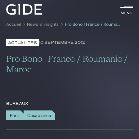
FR
Menu
Menu
Accueil
News & insights
Pro Bono | France / Roumanie / Maroc
Rechercher par
mots-clés
10 SEPTEMBRE 2012
ACTUALITÉS
Avocats
Pro Bono | France / Roumanie /
Expertises
Maroc
Global
News & insights
BUREAUX
Paris
Casablanca
Notre cabinet
Carrière