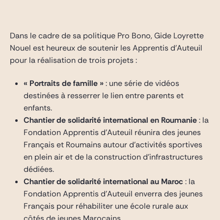
Gide Pro Bono et RSE
Blog Real Estate
Dans le cadre de sa politique Pro Bono, Gide Loyrette
Contact
Nouel est heureux de soutenir les Apprentis d’Auteuil
pour la réalisation de trois projets :
« Portraits de famille »
: une série de vidéos
destinées à resserrer le lien entre parents et
enfants.
Chantier de solidarité international en Roumanie
: la
Fondation Apprentis d’Auteuil réunira des jeunes
Français et Roumains autour d’activités sportives
en plein air et de la construction d’infrastructures
dédiées.
Chantier de solidarité international au Maroc
: la
Fondation Apprentis d’Auteuil enverra des jeunes
Français pour réhabiliter une école rurale aux
côtés de jeunes Marocains.