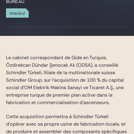
Gide Pro Bono et RSE
BUREAU
Blog Real Estate
Istanbul
Contact
Le cabinet correspondant de Gide en Turquie,
Özdirekcan Dündar Şenocak Ak (ODSA), a conseillé
Schindler Türkeli, filiale de la multinationale suisse
Schindler Group, sur l’acquisition de 100 % du capital
social d’OM Elektrik Makina Sanayi ve Ticaret A.Ş., une
entreprise turque de premier plan active dans la
fabrication et commercialisation d’ascenseurs.
Cette acquisition permettra à Schindler Türkeli
d’opérer avec sa propre usine de fabrication locale, et
de produire et assembler des composants spécifiques