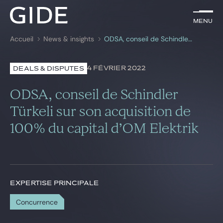
FR
Menu
Menu
Accueil
News & insights
ODSA, conseil de Schindler Türkeli sur son acquisition de 100% du capital d’OM Elektrik
Rechercher par
mots-clés
4 FÉVRIER 2022
DEALS & DISPUTES
Avocats
ODSA, conseil de Schindler
Expertises
Türkeli sur son acquisition de
100% du capital d’OM Elektrik
Global
News & insights
EXPERTISE PRINCIPALE
Notre cabinet
Concurrence
Carrière