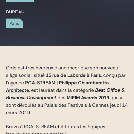
Gide Pro Bono et RSE
BUREAU
Blog Real Estate
Paris
Contact
Gide est très heureux d’annoncer que son nouveau
siège social, situé
15 rue de Laborde à Paris
, conçu par
l’agence
PCA-STREAM | Philippe Chiambaretta
Architecte
, est lauréat dans la catégorie
Best Office &
Business Development
des
MIPIM Awards 2019
qui se
sont déroulés au Palais des Festivals à Cannes jeudi 14
mars 2019.
Bravo à PCA-STREAM et à toutes les équipes