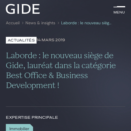
FR
Menu
Menu
Accueil
News & insights
Laborde : le nouveau siège de Gide, lauréat dans la catégorie Best Office & Business Development !
Rechercher par
mots-clés
14 MARS 2019
ACTUALITÉS
Avocats
Laborde : le nouveau siège de
Expertises
Gide, lauréat dans la catégorie
Best Office & Business
Global
Development !
News & insights
Notre cabinet
EXPERTISE PRINCIPALE
Carrière
Immobilier