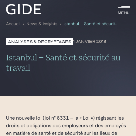
FR
Menu
Menu
Accueil
News & insights
Istanbul – Santé et sécurité au travail
Rechercher par
mots-clés
1 JANVIER 2013
ANALYSES & DÉCRYPTAGES
Avocats
Istanbul – Santé et sécurité au
Expertises
travail
Global
News & insights
Notre cabinet
Une nouvelle loi (loi n° 6331 – la « Loi ») régissant les
droits et obligations des employeurs et des employés
Carrière
en matière de santé et de sécurité sur les lieux de