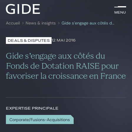
FR
Menu
Menu
Accueil
News & insights
Gide s’engage aux côtés du Fonds de Dotation RAISE pour favoriser la croissance en France
Rechercher par
mots-clés
12 MAI 2016
DEALS & DISPUTES
Avocats
Gide s’engage aux côtés du
Expertises
Fonds de Dotation RAISE pour
favoriser la croissance en France
Global
News & insights
EXPERTISE PRINCIPALE
Notre cabinet
Corporate/Fusions-Acquisitions
Carrière