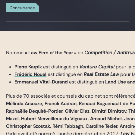
Gide Pro Bono et RSE
Concurrence
Blog Real Estate
Contact
Nommé
« Law Firm of the Year »
en
Competition / Antitru
Pierre Karpik
est distingué en
Venture Capital
pour la 
Frédéric Nouel
est distingué en
Real Estate Law
pour l
Emmanuel Vital-Durand
est distingué en
Land Use and
Plus de 70 associés et counsels du cabinet sont référencé
Mélinda Arsouze, Franck Audran, Renaud Baguenault de Puch
Raphaëlle Dequiré-Portier, Olivier Diaz, Dimitri Dimitrov,
Mazel, Hubert Merveilleux du Vignaux, Arnaud Michel, Jea
Christopher Szostak, Rémi Tabbagh, Caroline Texier, Antoi
Gide avait été nommé l’année dernière, et en 2017,
Law Fi