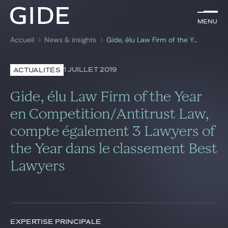
FR
Menu
Menu
Accueil
News & insights
Gide, élu Law Firm of the Year en Competition/Antitrust Law, compte également 3 Lawyers of the Year dans le classement Best Lawyers
Rechercher par
mots-clés
1 JUILLET 2019
ACTUALITÉS
Avocats
Gide, élu Law Firm of the Year
Expertises
en Competition/Antitrust Law,
compte également 3 Lawyers of
Global
the Year dans le classement Best
News & insights
Lawyers
Notre cabinet
Carrière
EXPERTISE PRINCIPALE