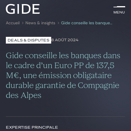
FR
Menu
Menu
Accueil
News & insights
Gide conseille les banques dans le cadre d’un Euro PP de 137,5 M€, une émission obligataire durable garantie de Compagnie des Alpes
Rechercher par
mots-clés
8 AOÛT 2024
DEALS & DISPUTES
Avocats
Gide conseille les banques dans
Expertises
le cadre d’un Euro PP de 137,5
M€, une émission obligataire
Global
durable garantie de Compagnie
News & insights
des Alpes
Notre cabinet
Carrière
EXPERTISE PRINCIPALE