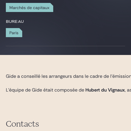
Gide Pro Bono et RSE
Marchés de capitaux
Blog Real Estate
BUREAU
Contact
Paris
Gide a conseillé les arrangeurs dans le cadre de l’émissio
L’équipe de Gide était composée de
Hubert du Vignaux
, 
Contacts