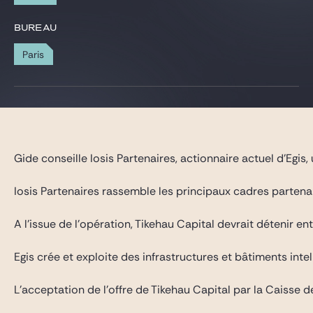
Gide Pro Bono et RSE
BUREAU
Blog Real Estate
Paris
Contact
Gide conseille Iosis Partenaires, actionnaire actuel d’Egis,
Iosis Partenaires rassemble les principaux cadres partenai
A l’issue de l’opération, Tikehau Capital devrait détenir e
Egis crée et exploite des infrastructures et bâtiments inte
L’acceptation de l’offre de Tikehau Capital par la Caisse 