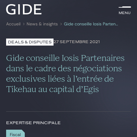
FR
Menu
Menu
Accueil
News & insights
Gide conseille Iosis Partenaires dans le cadre des négociations exclusives liées à l’entrée de Tikehau au capital d’Egis
Rechercher par
mots-clés
27 SEPTEMBRE 2021
DEALS & DISPUTES
Avocats
Gide conseille Iosis Partenaires
Expertises
dans le cadre des négociations
exclusives liées à l’entrée de
Global
Tikehau au capital d’Egis
News & insights
Notre cabinet
EXPERTISE PRINCIPALE
Carrière
Fiscal