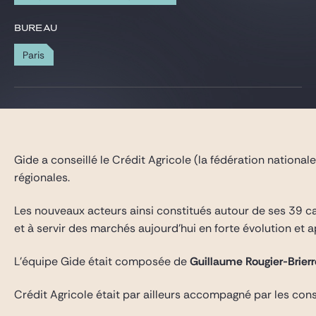
Gide Pro Bono et RSE
BUREAU
Blog Real Estate
Paris
Contact
Gide a conseillé le Crédit Agricole (la fédération nationa
régionales.
Les nouveaux acteurs ainsi constitués autour de ses 39 cai
et à servir des marchés aujourd’hui en forte évolution et 
L’équipe Gide était composée de
Guillaume Rougier-Brierr
Crédit Agricole était par ailleurs accompagné par les con