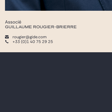
Associé
GUILLAUME ROUGIER-BRIERRE
rougier@gide.com
+33 (0)1 40 75 29 25
AVOCATS
CARRIÈRE
EXPERTISES
GIDE PRO BONO ET RSE
GLOBAL
BLOG REAL ESTATE
NEWS & INSIGHTS
CONTACT
NOTRE CABINET