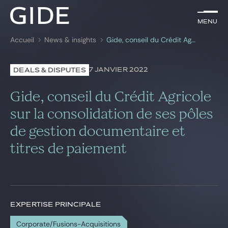
FR
Menu
Menu
Accueil
News & insights
Gide, conseil du Crédit Agricole sur la consolidation de ses pôles de gestion documentaire et titres de paiement
Rechercher par
mots-clés
7 JANVIER 2022
DEALS & DISPUTES
Avocats
Gide, conseil du Crédit Agricole
Expertises
sur la consolidation de ses pôles
de gestion documentaire et
Global
titres de paiement
News & insights
Notre cabinet
EXPERTISE PRINCIPALE
Carrière
Corporate/Fusions-Acquisitions