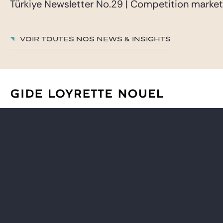
Türkiye Newsletter No.29 | Competition marke
Voir toutes nos News & insights
AVOCATS
CARRIÈRE
EXPERTISES
GIDE PRO BONO ET RSE
GLOBAL
BLOG REAL ESTATE
NEWS & INSIGHTS
CONTACT
NOTRE CABINET
S'inscrire à nos actualités