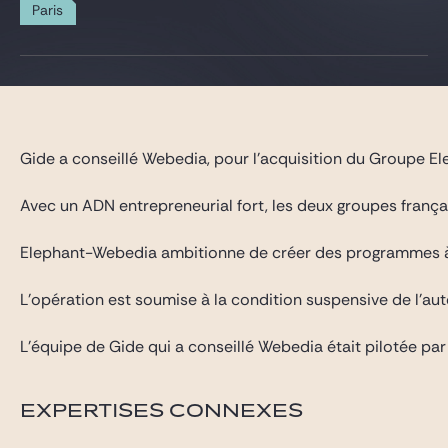
Gide Pro Bono et RSE
Paris
Blog Real Estate
Contact
Gide a conseillé Webedia, pour l’acquisition du Groupe E
Avec un ADN entrepreneurial fort, les deux groupes françai
Elephant-Webedia ambitionne de créer des programmes à fort
L’opération est soumise à la condition suspensive de l’aut
L’équipe de Gide qui a conseillé Webedia était pilotée pa
EXPERTISES CONNEXES