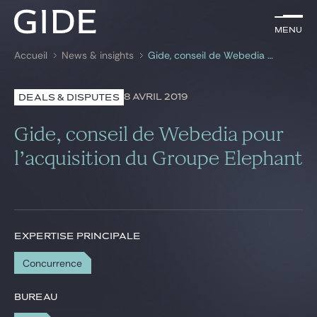
FR
Menu
Menu
Accueil
News & insights
Gide, conseil de Webedia pour l’acquisition du Groupe Elephant
Rechercher par
mots-clés
8 AVRIL 2019
DEALS & DISPUTES
Avocats
Gide, conseil de Webedia pour
Expertises
l’acquisition du Groupe Elephant
Global
News & insights
EXPERTISE PRINCIPALE
Concurrence
Notre cabinet
Carrière
BUREAU