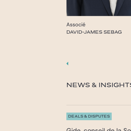
Associé
DAVID-JAMES SEBAG
dj.sebag@gide.com
NEWS & INSIGHT
DEALS & DISPUTES
Gide, conseil de la S