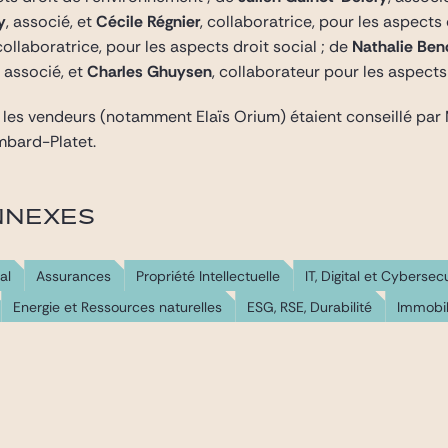
y
, associé, et
Cécile Régnier
, collaboratrice, pour les aspects
 collaboratrice, pour les aspects droit social ; de
Nathalie Ben
, associé, et
Charles Ghuysen
, collaborateur pour les aspects 
 les vendeurs (notamment Elaïs Orium) étaient conseillé par
mbard-Platet.
NNEXES
al
Assurances
Propriété Intellectuelle
IT, Digital et Cybersec
Energie et Ressources naturelles
ESG, RSE, Durabilité
Immobil