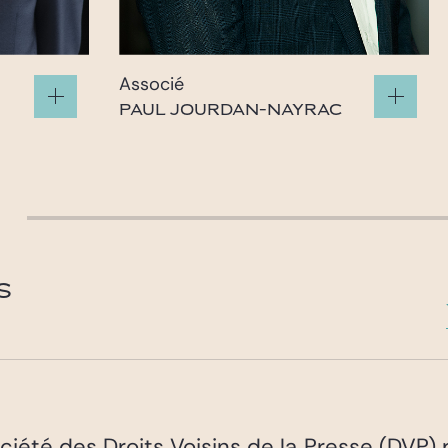
Associé
PAUL JOURDAN-NAYRAC
paul.jourdan-nayrac@gide.com
S
ociété des Droits Voisins de la Presse (DVP