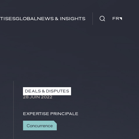
tises
Global
News & insights
FR
FR
DEALS & DISPUTES
28 JUIN 2022
Expertise principale
Concurrence