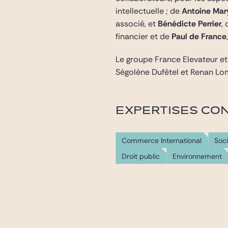
intellectuelle ; de
Antoine Mar
associé, et
Bénédicte Perrier
,
financier et de
Paul de France
Le groupe France Elevateur et
Ségolène Dufétel et Renan Lo
EXPERTISES CO
Commerce International
Soci
Droit public
Environnement