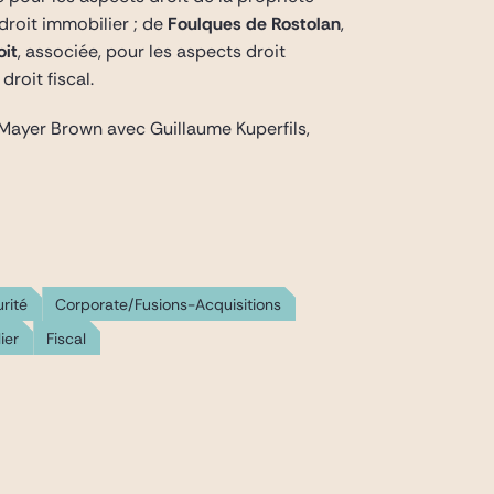
 droit immobilier ; de
Foulques de Rostolan
,
oit
, associée, pour les aspects droit
droit fiscal.
 Mayer Brown avec Guillaume Kuperfils,
urité
Corporate/Fusions-Acquisitions
ier
Fiscal