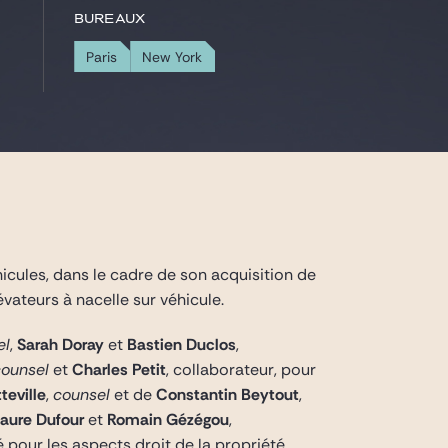
Bureaux
Paris
New York
hicules, dans le cadre de son acquisition de
évateurs à nacelle sur véhicule.
el
,
Sarah Doray
et
Bastien Duclos
,
counsel
et
Charles Petit
, collaborateur, pour
teville
,
counsel
et de
Constantin Beytout
,
aure Dufour
et
Romain Gézégou
,
é pour les aspects droit de la propriété