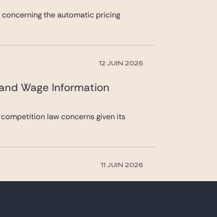
n concerning the automatic pricing
12 JUIN 2026
 and Wage Information
 competition law concerns given its
11 JUIN 2026
on to the Turkish competition market and