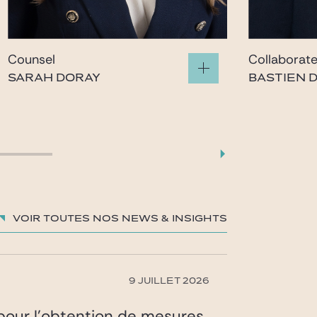
Counsel
Collaborat
SARAH DORAY
BASTIEN 
sarah.doray@gide.com
bastie
Voir toutes nos News & insights
9 JUILLET 2026
) pour l’obtention de mesures