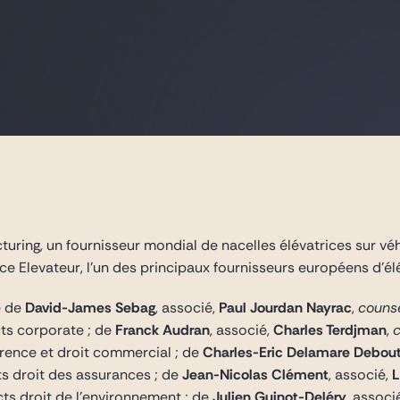
uring, un fournisseur mondial de nacelles élévatrices sur vé
nce Elevateur, l’un des principaux fournisseurs européens d’él
e de
David-James Sebag
, associé,
Paul Jourdan Nayrac
,
couns
ts corporate ; de
Franck Audran
, associé,
Charles Terdjman
,
rrence et droit commercial ; de
Charles-Eric Delamare Debout
ts droit des assurances ; de
Jean-Nicolas Clément
, associé,
L
cts droit de l’environnement ; de
Julien Guinot-Deléry
, associ