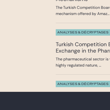
The Turkish Competition Board
mechanism offered by Amaz...
ANALYSES & DÉCRYPTAGES
Turkish Competition
Exchange in the Pha
The pharmaceutical sector is 
highly regulated nature, ...
ANALYSES & DÉCRYPTAGES
Türkiye Newsletter N
This competition law newslett