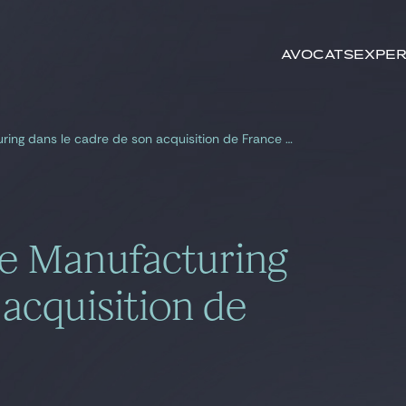
Rechercher par
mots-clés
Avocats
Exper
Gide, conseil de Time Manufacturing dans le cadre de son acquisition de France Elevateur
me Manufacturing
 acquisition de