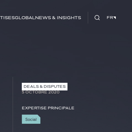
tises
Global
News & insights
FR
FR
DEALS & DISPUTES
5 OCTOBRE 2020
Expertise principale
Social