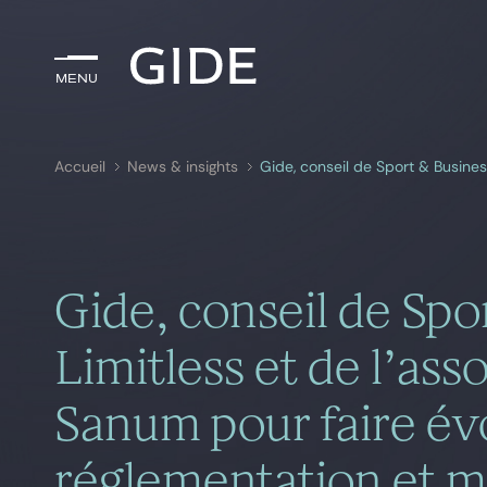
Menu
Menu
Accueil
News & insights
Rechercher par
mots-clés
Gide, conseil de Spo
Limitless et de l’as
Sanum pour faire évo
réglementation et me