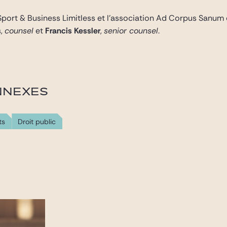
 Sport & Business Limitless et l’association Ad Corpus Sanum 
s
,
counsel
et
Francis Kessler
,
senior counsel
.
NNEXES
ts
Droit public