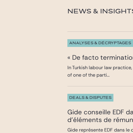
navarro@gide.com
NEWS & INSIGHT
ANALYSES & DÉCRYPTAGES
« De facto termination
In Turkish labour law practice
of one of the parti...
DEALS & DISPUTES
Gide conseille EDF d
d’éléments de rémuné
Gide représente EDF dans le c