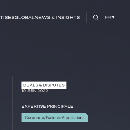
tises
Global
News & insights
FR
FR
DEALS & DISPUTES
10 JUIN 2022
Expertise principale
Corporate/Fusions-Acquisitions