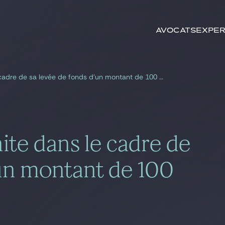
Rechercher par
mots-clés
Avocats
Exper
Gide, conseil de Nfinite dans le cadre de sa levée de fonds d’un montant de 100 millions de dollars
nite dans le cadre de
’un montant de 100