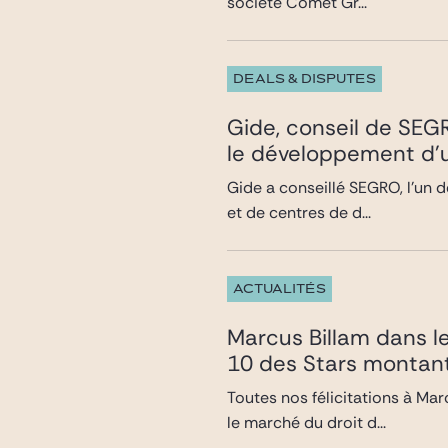
société Comet Gr...
DEALS & DISPUTES
Gide, conseil de SEG
le développement d’u
Gide a conseillé SEGRO, l’un d
et de centres de d...
ACTUALITÉS
Marcus Billam dans l
10 des Stars montan
Toutes nos félicitations à Ma
le marché du droit d...