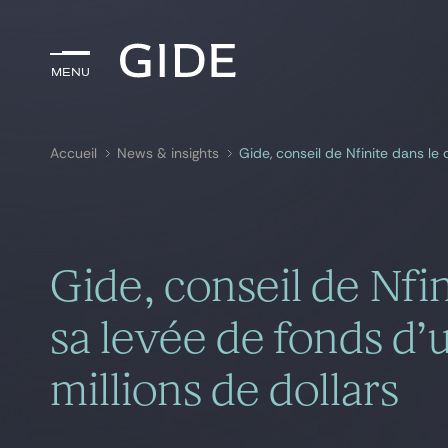
Menu
Menu
Accueil
News & insights
Rechercher par
mots-clés
Gide, conseil de Nfi
sa levée de fonds d
millions de dollars