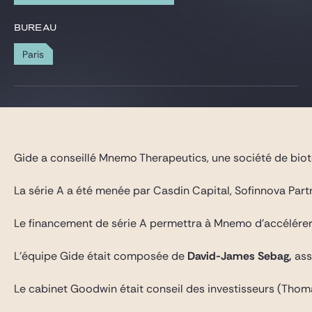
Gide Pro Bono et RSE
BUREAU
Blog Real Estate
Paris
Contact
Gide a conseillé Mnemo Therapeutics, une société de biote
La série A a été menée par Casdin Capital, Sofinnova Partn
Le financement de série A permettra à Mnemo d’accélérer l
L’équipe Gide était composée de
David-James Sebag,
ass
Le cabinet Goodwin était conseil des investisseurs (Thom