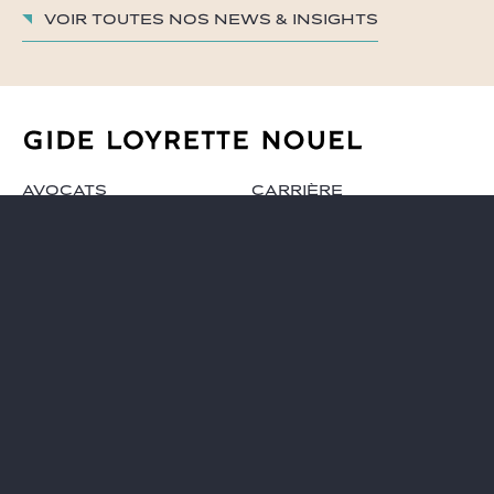
Voir toutes nos News & insights
AVOCATS
CARRIÈRE
EXPERTISES
GIDE PRO BONO ET RSE
GLOBAL
BLOG REAL ESTATE
NEWS & INSIGHTS
CONTACT
NOTRE CABINET
S'inscrire à nos actualités
Mentions légales
Plan du site