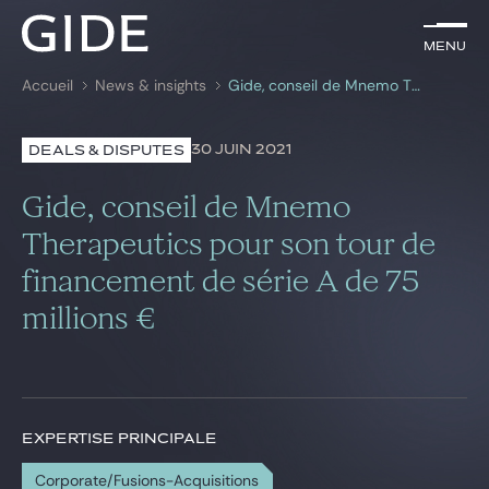
FR
Menu
Menu
Accueil
News & insights
Gide, conseil de Mnemo Therapeutics pour son tour de financement de série A de 75 millions €
Rechercher par
mots-clés
30 JUIN 2021
DEALS & DISPUTES
Avocats
Gide, conseil de Mnemo
Expertises
Therapeutics pour son tour de
financement de série A de 75
Global
millions €
News & insights
Notre cabinet
EXPERTISE PRINCIPALE
Carrière
Corporate/Fusions-Acquisitions