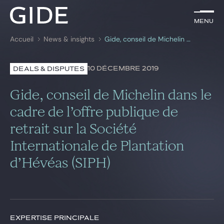
FR
Menu
Menu
Accueil
News & insights
Gide, conseil de Michelin dans le cadre de l’offre publique de retrait sur la Société Internationale de Plantation d’Hévéas (SIPH)
Rechercher par
mots-clés
10 DÉCEMBRE 2019
DEALS & DISPUTES
Avocats
Gide, conseil de Michelin dans le
Expertises
cadre de l’offre publique de
retrait sur la Société
Global
Internationale de Plantation
News & insights
d’Hévéas (SIPH)
Notre cabinet
Carrière
EXPERTISE PRINCIPALE