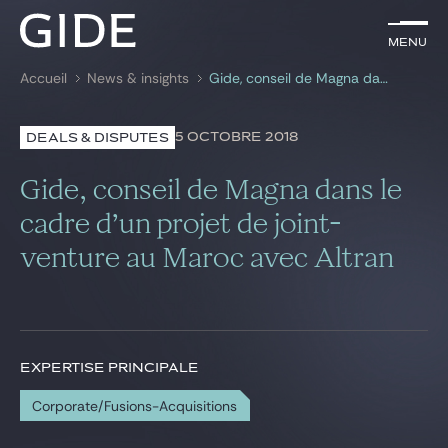
FR
Menu
Menu
Accueil
News & insights
Gide, conseil de Magna dans le cadre d’un projet de joint-venture au Maroc avec Altran
Rechercher par
mots-clés
5 OCTOBRE 2018
DEALS & DISPUTES
Avocats
Gide, conseil de Magna dans le
Expertises
cadre d’un projet de joint-
venture au Maroc avec Altran
Global
News & insights
EXPERTISE PRINCIPALE
Notre cabinet
Corporate/Fusions-Acquisitions
Carrière