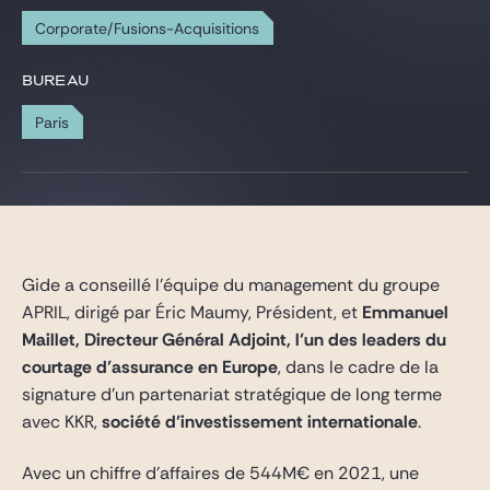
Gide Pro Bono et RSE
Corporate/Fusions-Acquisitions
Blog Real Estate
BUREAU
Contact
Paris
Gide a conseillé l’équipe du management du groupe
APRIL, dirigé par Éric Maumy, Président, et
Emmanuel
Maillet, Directeur Général Adjoint
,
l’un des leaders du
courtage d’assurance en Europe
, dans le cadre de la
signature d’un partenariat stratégique de long terme
avec KKR,
société d’investissement internationale
.
Avec un chiffre d’affaires de 544M€ en 2021, une