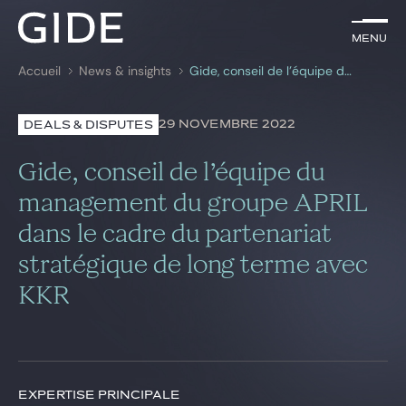
FR
Menu
Menu
Accueil
News & insights
Gide, conseil de l’équipe du management du groupe APRIL dans le cadre du partenariat stratégique de long terme avec KKR
Rechercher par
mots-clés
29 NOVEMBRE 2022
DEALS & DISPUTES
Avocats
Gide, conseil de l’équipe du
Expertises
management du groupe APRIL
dans le cadre du partenariat
Global
stratégique de long terme avec
News & insights
KKR
Notre cabinet
Carrière
EXPERTISE PRINCIPALE