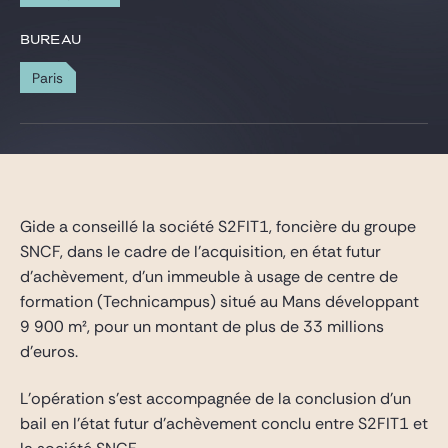
Gide Pro Bono et RSE
BUREAU
Blog Real Estate
Paris
Contact
Gide a conseillé la société S2FIT1, foncière du groupe
SNCF, dans le cadre de l’acquisition, en état futur
d’achèvement, d’un immeuble à usage de centre de
formation (Technicampus) situé au Mans développant
9 900 m², pour un montant de plus de 33 millions
d’euros.
L’opération s’est accompagnée de la conclusion d’un
bail en l’état futur d’achèvement conclu entre S2FIT1 et