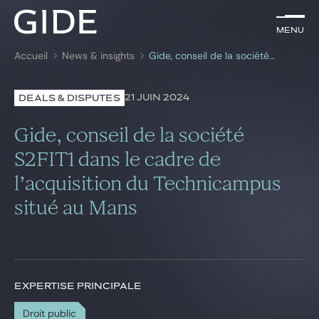
FR
Menu
Menu
Accueil
News & insights
Gide, conseil de la société S2FIT1 dans le cadre de l’acquisition du Technicampus situé au Mans
Rechercher par
mots-clés
21 JUIN 2024
DEALS & DISPUTES
Avocats
Gide, conseil de la société
Expertises
S2FIT1 dans le cadre de
l’acquisition du Technicampus
Global
situé au Mans
News & insights
Notre cabinet
EXPERTISE PRINCIPALE
Carrière
Droit public