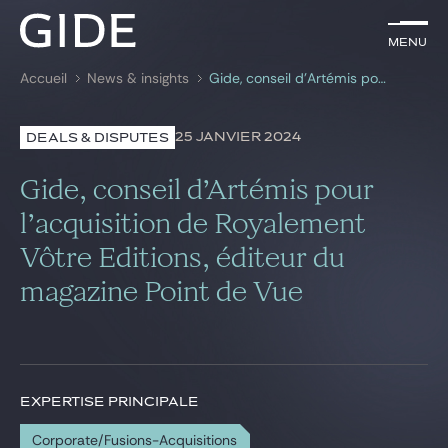
FR
Menu
Menu
Accueil
News & insights
Gide, conseil d’Artémis pour l’acquisition de Royalement Vôtre Editions, éditeur du magazine Point de Vue
Rechercher par
mots-clés
25 JANVIER 2024
DEALS & DISPUTES
Avocats
Gide, conseil d’Artémis pour
Expertises
l’acquisition de Royalement
Vôtre Editions, éditeur du
Global
magazine Point de Vue
News & insights
Notre cabinet
EXPERTISE PRINCIPALE
Carrière
Corporate/Fusions-Acquisitions