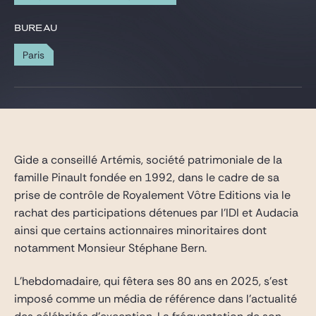
Gide Pro Bono et RSE
BUREAU
Blog Real Estate
Paris
Contact
Gide a conseillé Artémis, société patrimoniale de la
famille Pinault fondée en 1992, dans le cadre de sa
prise de contrôle de Royalement Vôtre Editions via le
rachat des participations détenues par l’IDI et Audacia
ainsi que certains actionnaires minoritaires dont
notamment Monsieur Stéphane Bern.
L’hebdomadaire, qui fêtera ses 80 ans en 2025, s’est
imposé comme un média de référence dans l’actualité