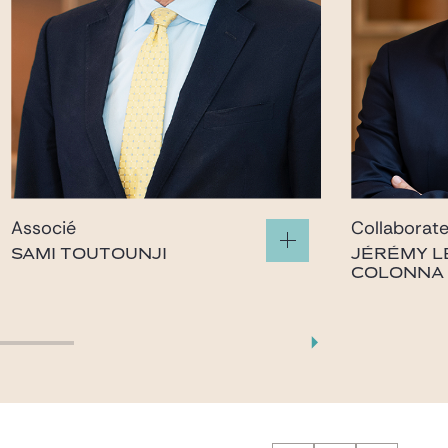
Associé
Collaborat
SAMI TOUTOUNJI
JÉRÉMY L
COLONNA
sami.toutounji@gide.com
jeremy