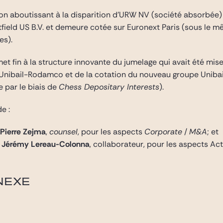
tion aboutissant à la disparition d’URW NV (société absorbée
ield US B.V. et demeure cotée sur Euronext Paris (sous le
es).
met fin à la structure innovante du jumelage qui avait été mi
ar Unibail-Rodamco et de la cotation du nouveau groupe Unib
e par le biais de
Chess Depositary Interests
).
e :
Pierre Zejma
,
counsel
, pour les aspects
Corporate
/
M&A
; et
t
Jérémy Lereau-Colonna
, collaborateur, pour les aspects Act
NEXE