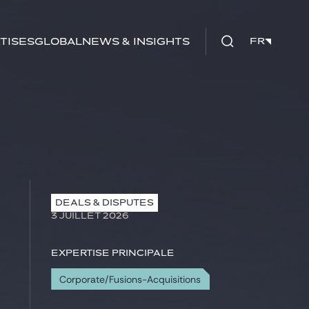
tises
Global
News & insights
FR
FR
DEALS & DISPUTES
3 JUILLET 2026
Expertise principale
Corporate/Fusions-Acquisitions