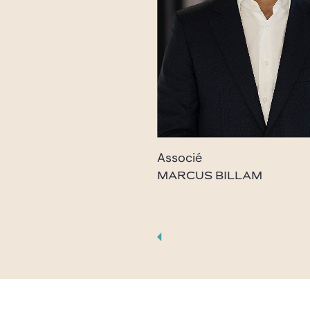
Associé
MARCUS BILLAM
marcus.billam@gide.co