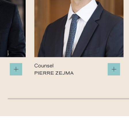
Counsel
PIERRE ZEJMA
m
pierre.zejma@gide.com