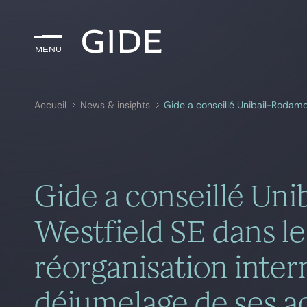
Menu
Menu
Accueil
News & insights
Rechercher par
mots-clés
Gide a conseillé Un
Westfield SE dans le
réorganisation inter
déjumelage de ses a