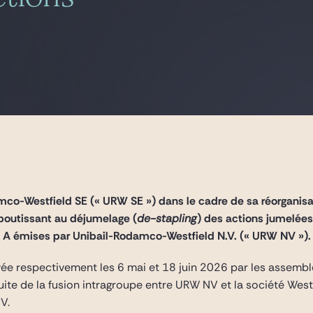
co-Westfield SE (« URW SE ») dans le cadre de sa réorganisatio
boutissant au déjumelage (
de-stapling
) des actions jumelé
e A émises par Unibail-Rodamco-Westfield N.V. (« URW NV »).
vée respectivement les 6 mai et 18 juin 2026 par les assemb
suite de la fusion intragroupe entre URW NV et la société Westf
V.