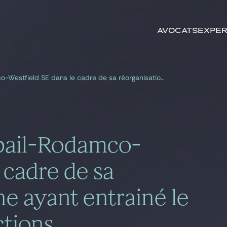
Rechercher par
mots-clés
Avocats
Exper
Gide a conseillé Unibail-Rodamco-Westfield SE dans le cadre de sa réorganisation interne ayant entrainé le déjumelage de ses actions
ibail-Rodamco-
 cadre de sa
ne ayant entrainé le
ctions