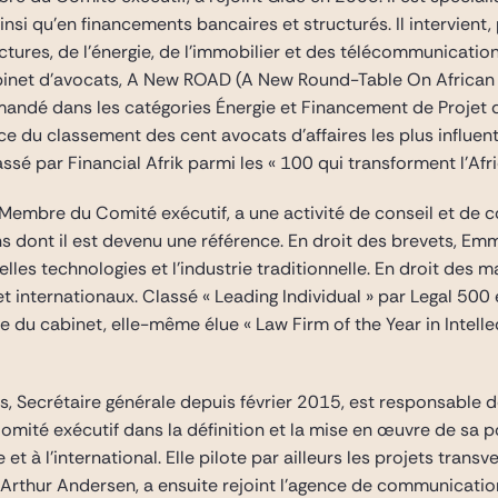
insi qu’en financements bancaires et structurés. Il intervien
tures, de l’énergie, de l’immobilier et des télécommunications
abinet d’avocats, A New ROAD (A New Round-Table On African
mandé dans les catégories Énergie et Financement de Projet d
ace du classement des cent avocats d’affaires les plus influe
ssé par Financial Afrik parmi les « 100 qui transforment l’Afri
u Membre du Comité exécutif, a une activité de conseil et de 
 dont il est devenu une référence. En droit des brevets, Emm
lles technologies et l’industrie traditionnelle. En droit des m
t internationaux. Classé « Leading Individual » par Legal 500
lle du cabinet, elle-même élue « Law Firm of the Year in Intell
ns, Secrétaire générale depuis février 2015, est responsable
omité exécutif dans la définition et la mise en œuvre de sa p
et à l’international. Elle pilote par ailleurs les projets trans
z Arthur Andersen, a ensuite rejoint l’agence de communicatio