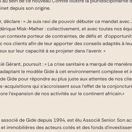
ils au sein de ce nouveau Comité illustre la pluridisciplinarit
inet depuis son origine.
, déclare : « Je suis ravi de pouvoir débuter ce mandat avec 
dérique Misk-Malher : collectivement, et avec toutes nos éq
un contexte porteur de contraintes, de défis et d’opportuni
c nos clients afin de leur apporter des conseils adaptés à le
eux sur leur capacité à se projeter dans l’avenir. »
é Gérant, poursuit : « La crise sanitaire a marqué de manière
en adaptant le modèle Gide à cet environnement complexe et 
e Gide pour répondre au plus juste aux attentes de nos clie
acquisitions qui s’accroissent sous l’effet de la conjonct
ore l’expansion de nos activités sur le continent africain.»
t associé de Gide depuis 1994, est élu Associé Senior. Son ac
 et immobilières des acteurs cotés et des fonds d’investisse