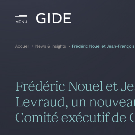
Menu
Menu
Accueil
News & insights
Rechercher par
mots-clés
Frédéric Nouel et J
Levraud, un nouveau
Comité exécutif de 