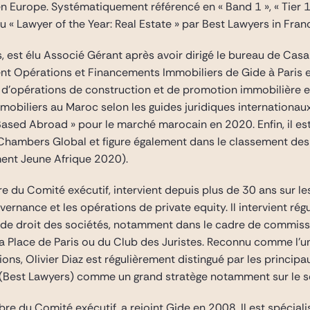
e en Europe. Systématiquement référencé en « Band 1 », « Tier 
élu « Lawyer of the Year: Real Estate » par Best Lawyers in Fr
s, est élu Associé Gérant après avoir dirigé le bureau de Cas
t Opérations et Financements Immobiliers de Gide à Paris et
d’opérations de construction et de promotion immobilière en 
mmobiliers au Maroc selon les guides juridiques internationa
Based Abroad » pour le marché marocain en 2020. Enfin, il e
 Chambers Global et figure également dans le classement des c
ent Jeune Afrique 2020).
re du Comité exécutif, intervient depuis plus de 30 ans sur le
vernance et les opérations de private equity. Il intervient ré
et de droit des sociétés, notamment dans le cadre de commissi
a Place de Paris ou du Club des Juristes. Reconnu comme l’un
ons, Olivier Diaz est régulièrement distingué par les princi
rs (Best Lawyers) comme un grand stratège notamment sur le 
bre du Comité exécutif, a rejoint Gide en 2008. Il est spécial