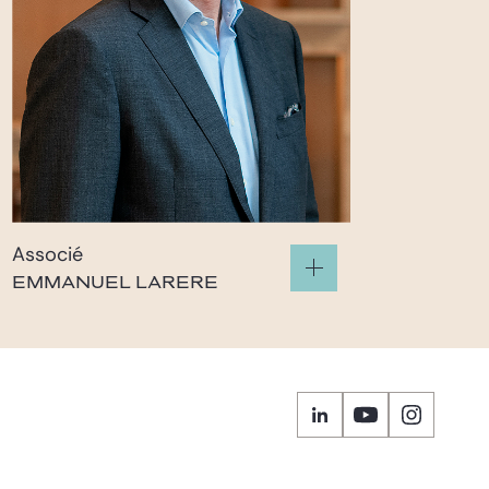
Associé
EMMANUEL LARERE
larere@gide.com