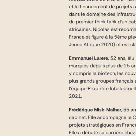
et le financement de projets a
dans le domaine des infrastruc
du premier think tank d’un c
africaines. Nicolas est recom
France et figure à la 5ème pl
Jeune Afrique 2020) et est cla
Emmanuel Larere
, 52 ans, él
marques depuis plus de 25 ans
y compris la biotech, les nouve
plus grands groupes français e
l’équipe Propriété Intellectue
2021.
Frédérique Misk-Malher
, 55 a
cabinet. Elle accompagne le C
projets stratégiques en France 
Elle a débuté sa carrière che