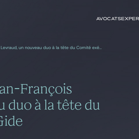
Rechercher par
mots-clés
Avocats
Exper
Frédéric Nouel et Jean-François Levraud, un nouveau duo à la tête du Comité exécutif de Gide
ean-François
 duo à la tête du
Gide