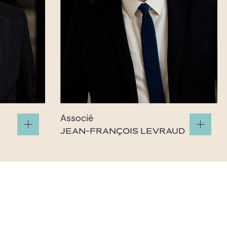
Associé
JEAN-FRANÇOIS LEVRAUD
m
levraud@gide.com