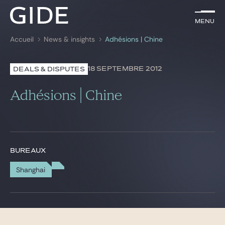
FR
Menu
Menu
Accueil
News & insights
Adhésions | Chine
Rechercher par
mots-clés
18 SEPTEMBRE 2012
DEALS & DISPUTES
Avocats
Adhésions | Chine
Expertises
Global
News & insights
BUREAUX
Shanghai
Notre cabinet
Carrière