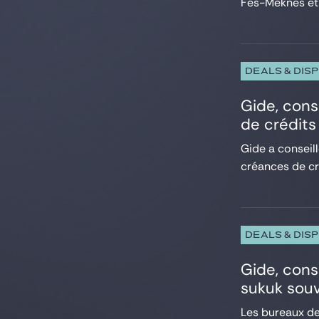
Fès-Meknès et (i
DEALS & DIS
Gide, cons
de crédits
Gide a conseil
créances de cr
DEALS & DIS
Gide, cons
sukuk souv
Les bureaux de