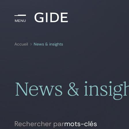
Menu
Menu
Accueil
News & insights
Rechercher par
mots-clés
News & insig
Rechercher par
mots-clés