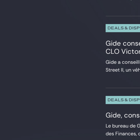
Droit pénal des affaires
Droit public
Energie et Ressources naturelles
Environnement
DEALS & DIS
ESG, RSE, Durabilité
Gide conse
Executives & Management Packages
Financements structurés
CLO Victor
Fintech, Blockchain et Web3
Gide a conseil
Fiscal
Street II, un vé
Fonds d’investissement
HealthTech et Life Sciences
Immobilier
Infrastructure
Intelligence Artificielle
DEALS & DIS
Investissements étrangers, FSR et FDI
IT, Digital et Cybersecurité
Gide, cons
LBO Sponsors
Le bureau de G
Marchés de capitaux
des Finances, d
Médias et Communication