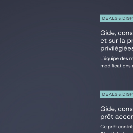
DEALS & DIS
Gide, con
et sur la 
privilégiée
L’équipe des m
modifications 
DEALS & DIS
Gide, cons
prêt accor
Ce prêt contri