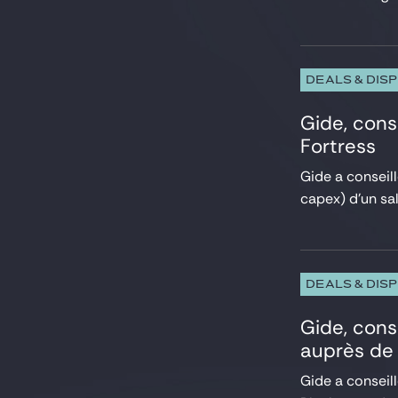
Droit pénal des affaires
Droit public
Energie et Ressources naturelles
Environnement
DEALS & DIS
ESG, RSE, Durabilité
Gide, cons
Executives & Management Packages
Financements structurés
Fortress
Fintech, Blockchain et Web3
Gide a conseil
Fiscal
capex) d’un sa
Fonds d’investissement
HealthTech et Life Sciences
Immobilier
Infrastructure
Intelligence Artificielle
DEALS & DIS
Investissements étrangers, FSR et FDI
IT, Digital et Cybersecurité
Gide, cons
LBO Sponsors
auprès de
Marchés de capitaux
Gide a conseill
Médias et Communication