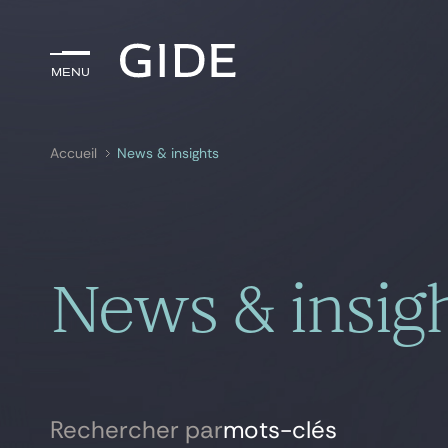
Menu
Menu
Accueil
News & insights
Rechercher par
mots-clés
News & insig
Rechercher par
mots-clés