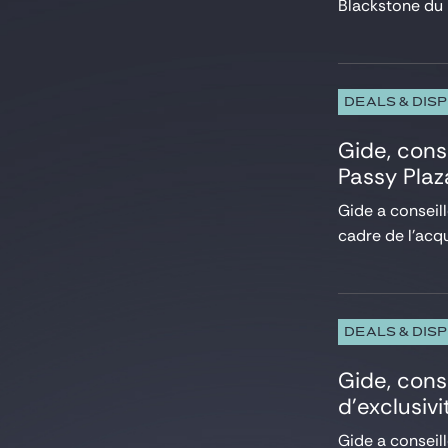
Blackstone du p
Private Equity
Projets et Financement de projets
Propriété Intellectuelle
Réglementation UE et affaires publiques
Restructuring
DEALS & DIS
Services financiers
Social
Gide, cons
Sport
Passy Plaz
Télécommunications
Gide a conseill
Titrisation
Venture & Growth Tech
cadre de l’acqu
DEALS & DIS
Gide, cons
d’exclusiv
Gide a conseill