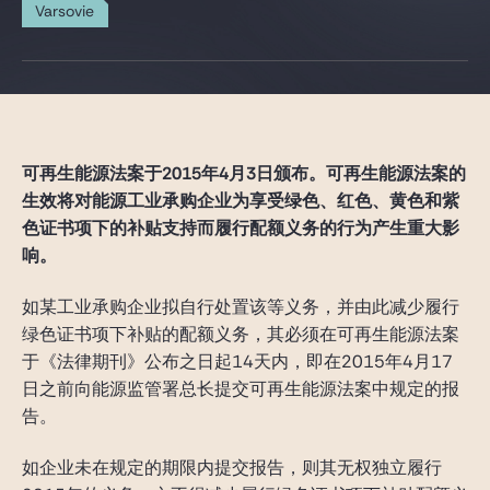
Gide Pro Bono et RSE
Varsovie
Blog Real Estate
Contact
可再生能源法案于2015年4月3日颁布。可再生能源法案的
生效将对能源工业承购企业为享受绿色、红色、黄色和紫
色证书项下的补贴支持而履行配额义务的行为产生重大影
响。
如某工业承购企业拟自行处置该等义务，并由此减少履行
绿色证书项下补贴的配额义务，其必须在可再生能源法案
于《法律期刊》公布之日起14天内，即在2015年4月17
日之前向能源监管署总长提交可再生能源法案中规定的报
告。
如企业未在规定的期限内提交报告，则其无权独立履行