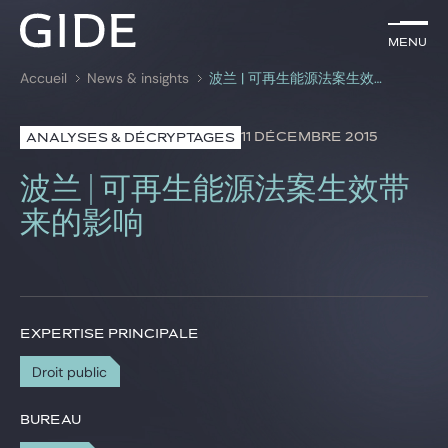
FR
Menu
Menu
Accueil
News & insights
波兰 | 可再生能源法案生效带来的影响
Rechercher par
mots-clés
11 DÉCEMBRE 2015
ANALYSES & DÉCRYPTAGES
Avocats
波兰 | 可再生能源法案生效带
Expertises
来的影响
Global
News & insights
EXPERTISE PRINCIPALE
Droit public
Notre cabinet
Carrière
BUREAU