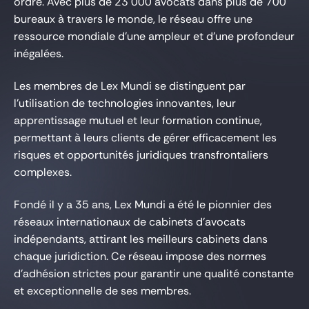
ordre. Avec plus de 23 000 avocats dans plus de 700
Gide Pro Bono et RSE
bureaux à travers le monde, le réseau offre une
Blog Real Estate
ressource mondiale d’une ampleur et d’une profondeur
inégalées.
Contact
Les membres de Lex Mundi se distinguent par
l’utilisation de technologies innovantes, leur
apprentissage mutuel et leur formation continue,
permettant à leurs clients de gérer efficacement les
risques et opportunités juridiques transfrontaliers
complexes.
Fondé il y a 35 ans, Lex Mundi a été le pionnier des
réseaux internationaux de cabinets d’avocats
indépendants, attirant les meilleurs cabinets dans
chaque juridiction. Ce réseau impose des normes
d’adhésion strictes pour garantir une qualité constante
et exceptionnelle de ses membres.