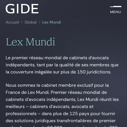
FR
Menu
Menu
Accueil
Global
Lex Mundi
Rechercher par
mots-clés
Lex Mundi
Avocats
Le premier réseau mondial de cabinets d’avocats
Expertises
indépendants, tant par la qualité de ses membres que
la couverture inégalée sur plus de 150 juridictions.
Global
News & insights
Nous sommes le cabinet membre exclusif pour la
France de Lex Mundi. Premier réseau mondial de
cabinets d’avocats indépendants, Lex Mundi réunit les
meilleurs – cabinets d’avocats, avocats et
Notre cabinet
professionnels – dans plus de 125 pays pour fournir
Carrière
des solutions juridiques transfrontalières de premier