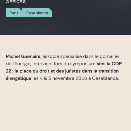
Gide Pro Bono and CSR
OFFICES
Blog Real Estate
Paris
Casablanca
Contact
Michel Guénaire
, associé spécialisé dans le domaine
de l’énergie, intervient lors du symposium
Vers la COP
22 : la place du droit et des juristes dans la transition
énergétique
les 4 & 5 novembre 2016 à Casablanca.