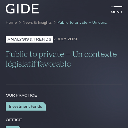
EN
Menu
Menu
Home
News & Insights
Public to private – Un contexte législatif favorable
Search by
keywords
2 JULY 2019
ANALYSIS & TRENDS
Lawyers
Public to private – Un contexte
Practices
législatif favorable
Global
News & Insights
OUR PRACTICE
Investment Funds
Our firm
Career
OFFICE