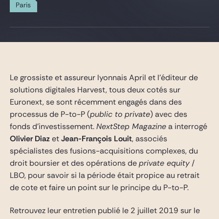
Gide Pro Bono and CSR
Paris
Blog Real Estate
Contact
Le grossiste et assureur lyonnais April et l’éditeur de
solutions digitales Harvest, tous deux cotés sur
Euronext, se sont récemment engagés dans des
processus de P-to-P (
public to private
) avec des
fonds d’investissement.
NextStep Magazine
a interrogé
Olivier Diaz
et
Jean-François Louit
, associés
spécialistes des fusions-acquisitions complexes, du
droit boursier et des opérations de
private equity
/
LBO, pour savoir si la période était propice au retrait
de cote et faire un point sur le principe du P-to-P.
Retrouvez leur entretien publié le 2 juillet 2019 sur le