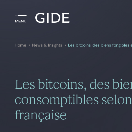
Menu
Menu
Home
News & Insights
Les bitcoins, des biens fongibles
Search by
keywords
Les bitcoins, des bie
consomptibles selon
française