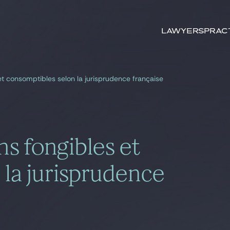
Search by
keywords
Lawyers
Prac
 et consomptibles selon la jurisprudence française
ns fongibles et
 la jurisprudence