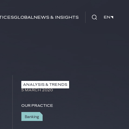
tices
Global
News & Insights
EN
EN
ANALYSIS & TRENDS
5 MARCH 2020
Our practice
Banking