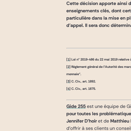
Cette décision apporte ainsi d
enseignements clés, dont cert
particulière dans la mise en 
d’appel. Il sera donc détermina
[1]
Loi n° 2019-486 du 22 mai 2019 relative à
[2]
Règlement général de l’Autorité des march
monnaie”.
[3]
C. Civ., art. 1892.
[4]
C. Civ., art. 1875.
Gide 255
est une équipe de G
pour toutes les problématiques
Jennifer D’hoir
et de
Matthieu
d’offrir à ses clients un consei