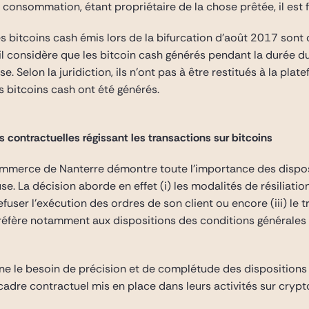
 consommation, étant propriétaire de la chose prêtée, il est
 les bitcoins cash émis lors de la bifurcation d’août 2017 so
e, il considère que les bitcoin cash générés pendant la durée d
. Selon la juridiction, ils n’ont pas à être restitués à la plat
 bitcoins cash ont été générés.
 contractuelles régissant les transactions sur bitcoins
ommerce de Nanterre démontre toute l’importance des disposi
euse. La décision aborde en effet (i) les modalités de résiliati
efuser l’exécution des ordres de son client ou encore (iii) le
e réfère notamment aux dispositions des conditions générales d’
gne le besoin de précision et de complétude des dispositions a
cadre contractuel mis en place dans leurs activités sur crypt