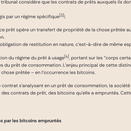
 le tribunal considère que les contrats de prêts auxquels ils 
[3]
gis par un régime spécifique
:
e prêt opère un transfert de propriété de la chose prêtée au 
on.
 obligation de restitution en nature, c’est-à-dire de même e
[4]
ation du régime du prêt à usage
, portant sur les “corps cert
es du prêt de consommation. L’enjeu principal de cette distinc
 chose prêtée – en l’occurrence les bitcoins.
, le contrat s’analysant en un prêt de consommation, la socié
e des contrats de prêt, des bitcoins qu’elle a empruntés. Ce
és par les bitcoins empruntés