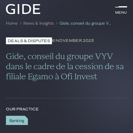
EN
Menu
Menu
Home
News & Insights
Gide, conseil du groupe VYV dans le cadre de la cession de sa filiale Egamo à Ofi Invest
Search by
keywords
8 NOVEMBER 2023
DEALS & DISPUTES
Lawyers
Gide, conseil du groupe VYV
Practices
dans le cadre de la cession de sa
filiale Egamo à Ofi Invest
Global
News & Insights
OUR PRACTICE
Our firm
Banking
Career