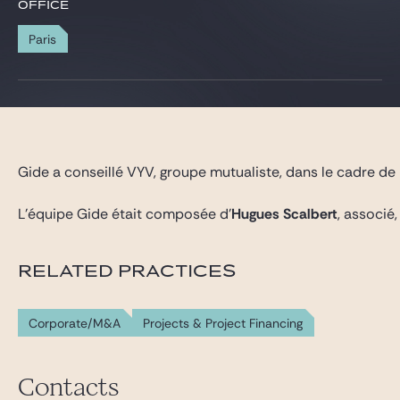
Gide Pro Bono and CSR
OFFICE
Blog Real Estate
Paris
Contact
Gide a conseillé VYV, groupe mutualiste, dans le cadre de
L’équipe Gide était composée d’
Hugues Scalbert
, associé
RELATED PRACTICES
Corporate/M&A
Projects & Project Financing
Contacts