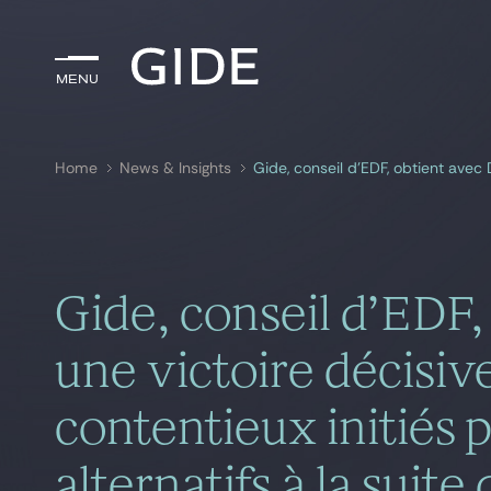
Menu
Menu
Home
News & Insights
Search by
keywords
Gide, conseil d’EDF,
une victoire décisiv
contentieux initiés 
alternatifs à la suit