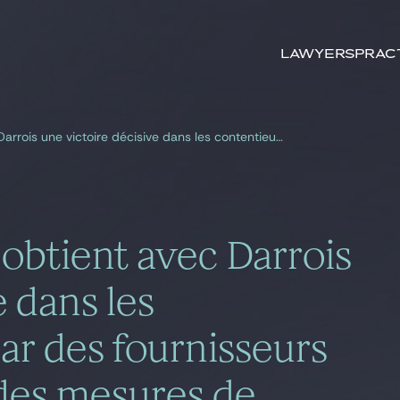
Search by
keywords
Lawyers
Prac
Gide, conseil d’EDF, obtient avec Darrois une victoire décisive dans les contentieux initiés par des fournisseurs alternatifs à la suite des mesures de confinement décidées par les pouvoirs publics relatifs à l’accord-cadre ARENH
 obtient avec Darrois
e dans les
par des fournisseurs
e des mesures de