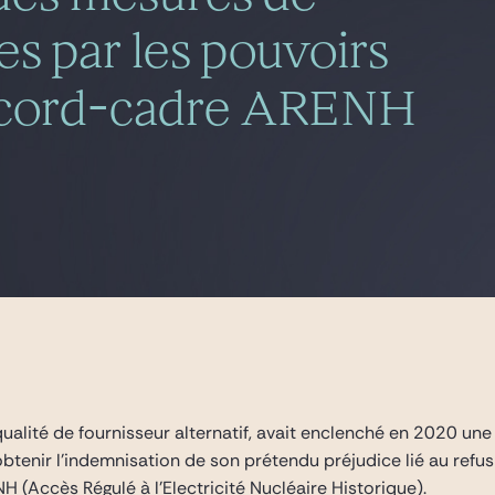
s par les pouvoirs
’accord-cadre ARENH
qualité de fournisseur alternatif, avait enclenché en 2020 un
btenir l’indemnisation de son prétendu préjudice lié au refus
 (Accès Régulé à l’Electricité Nucléaire Historique).