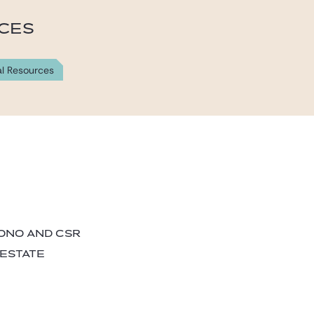
ICES
al Resources
BONO AND CSR
 ESTATE