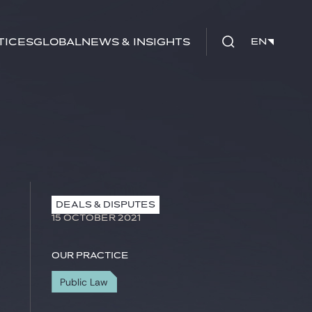
tices
Global
News & Insights
EN
EN
DEALS & DISPUTES
15 OCTOBER 2021
Our practice
Public Law