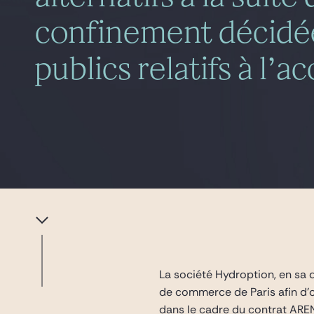
confinement décidée
publics relatifs à l
La société Hydroption, en sa 
de commerce de Paris afin d’o
dans le cadre du contrat ARENH