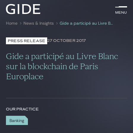
EN
Menu
Menu
Home
News & Insights
Gide a participé au Livre Blanc sur la blockchain de Paris Europlace
Search by
keywords
27 OCTOBER 2017
PRESS RELEASE
Lawyers
Gide a participé au Livre Blanc
Practices
sur la blockchain de Paris
Europlace
Global
News & Insights
OUR PRACTICE
Our firm
Banking
Career