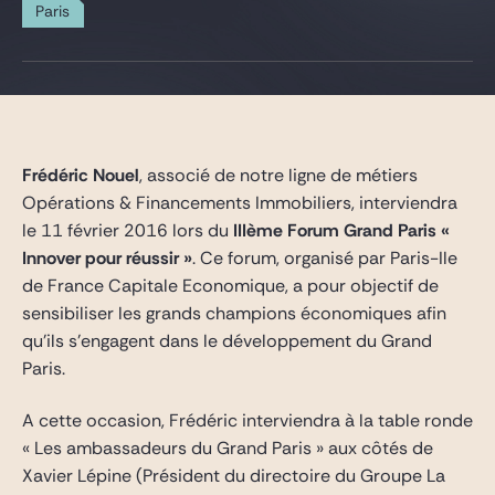
Gide Pro Bono and CSR
Paris
Blog Real Estate
Contact
Frédéric Nouel
, associé de notre ligne de métiers
Opérations & Financements Immobiliers, interviendra
le 11 février 2016 lors du
IIIème Forum Grand Paris «
Innover pour réussir »
. Ce forum, organisé par Paris-Ile
de France Capitale Economique, a pour objectif de
sensibiliser les grands champions économiques afin
qu’ils s’engagent dans le développement du Grand
Paris.
A cette occasion, Frédéric interviendra à la table ronde
« Les ambassadeurs du Grand Paris » aux côtés de
Xavier Lépine (Président du directoire du Groupe La