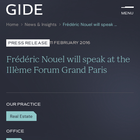
EN
Menu
Menu
Home
News & Insights
Frédéric Nouel will speak at the IIIème Forum Grand Paris
Search by
keywords
11 FEBRUARY 2016
PRESS RELEASE
Lawyers
Frédéric Nouel will speak at the
Practices
IIIème Forum Grand Paris
Global
News & Insights
OUR PRACTICE
Real Estate
Our firm
Career
OFFICE