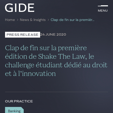
EN
Menu
Menu
Home
News & Insights
Clap de fin sur la première édition de Shake The Law, le challenge étudiant dédié au droit et à l’innovation
Search by
keywords
24 JUNE 2020
PRESS RELEASE
Lawyers
Clap de fin sur la première
Practices
édition de Shake The Law, le
challenge étudiant dédié au droit
Global
et à l’innovation
News & Insights
Our firm
OUR PRACTICE
Career
Banking