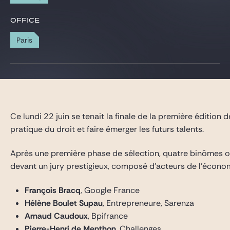
Gide Pro Bono and CSR
OFFICE
Blog Real Estate
Paris
Contact
Ce lundi 22 juin se tenait la finale de la première édition 
pratique du droit et faire émerger les futurs talents.
Après une première phase de sélection, quatre binômes ont
devant un jury prestigieux, composé d’acteurs de l’économ
François Bracq
, Google France
Hélène Boulet Supau
, Entrepreneure, Sarenza
Arnaud Caudoux
, Bpifrance
Pierre-Henri de Menthon
, Challenges