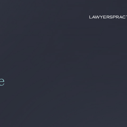
Search by
keywords
Lawyers
Prac
e