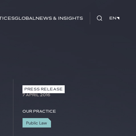
tices
Global
News & Insights
EN
EN
PRESS RELEASE
7 APRIL 2016
Our practice
Public Law