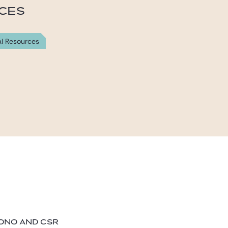
ICES
al Resources
BONO AND CSR