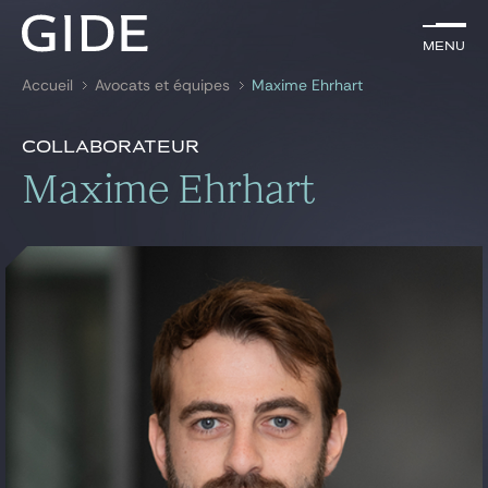
FR
Menu
Menu
Accueil
Avocats et équipes
Maxime Ehrhart
Rechercher par
mots-clés
Présentation
Maxime Ehrhart
Collaborateur
Présentation
Maxime Ehrhart
Avocats
Expertises
Global
News & insights
Notre cabinet
Carrière